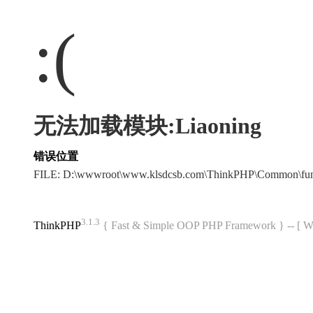
:(
无法加载模块:Liaoning
错误位置
FILE: D:\wwwroot\www.klsdcsb.com\ThinkPHP\Common\fu
3.1.3
ThinkPHP
{ Fast & Simple OOP PHP Framework } -- 