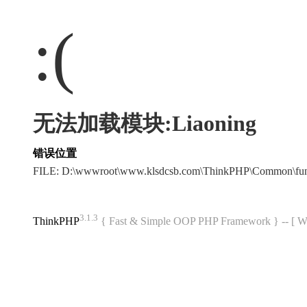
:(
无法加载模块:Liaoning
错误位置
FILE: D:\wwwroot\www.klsdcsb.com\ThinkPHP\Common\fu
3.1.3
ThinkPHP
{ Fast & Simple OOP PHP Framework } -- 