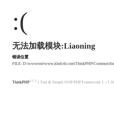
:(
无法加载模块:Liaoning
错误位置
FILE: D:\wwwroot\www.klsdcsb.com\ThinkPHP\Common\fu
3.1.3
ThinkPHP
{ Fast & Simple OOP PHP Framework } -- 