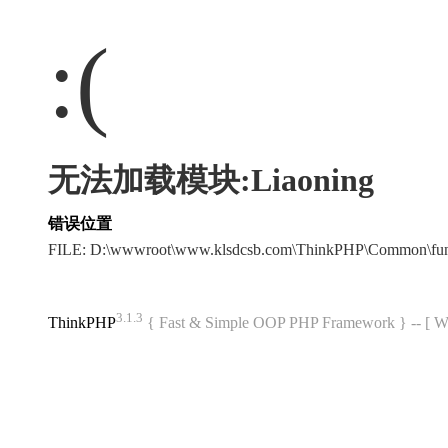
:(
无法加载模块:Liaoning
错误位置
FILE: D:\wwwroot\www.klsdcsb.com\ThinkPHP\Common\fu
3.1.3
ThinkPHP
{ Fast & Simple OOP PHP Framework } -- 