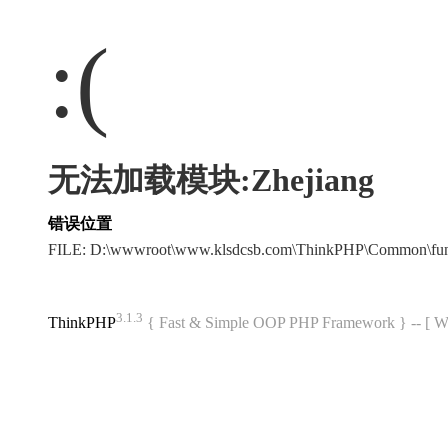
:(
无法加载模块:Zhejiang
错误位置
FILE: D:\wwwroot\www.klsdcsb.com\ThinkPHP\Common\fu
3.1.3
ThinkPHP
{ Fast & Simple OOP PHP Framework } -- 