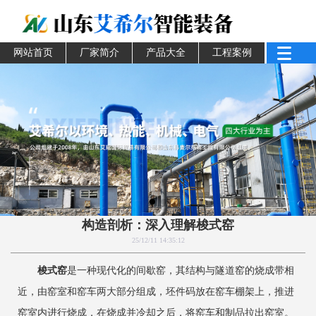
网站首页
厂家简介
产品大全
工程案例
‌构造剖析：深入理解梭式窑
25/12/11 14:35:12
梭式窑
是一种现代化的间歇窑，其结构与隧道窑的烧成带相
近，由窑室和窑车两大部分组成，坯件码放在窑车棚架上，推进
窑室内进行烧成，在烧成并冷却之后，将窑车和制品拉出窑室。