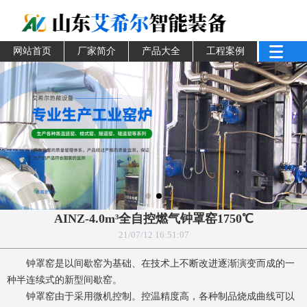
网站首页
厂家简介
产品大全
工程案例
AINZ-4.0m³全自控燃气钟罩窑1750℃
21/07/12 16:51:07
钟罩窑是以间歇窑为基础、在技术上不断改进逐渐演变而成的一
种半连续式的新型间歇窑。
钟罩窑由于采用微机控制。控温精度高，各种制品烧成曲线可以