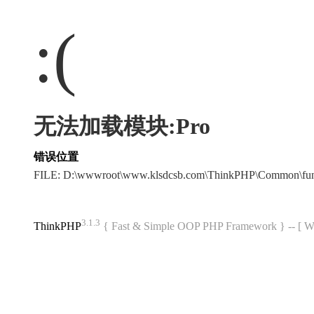
:(
无法加载模块:Pro
错误位置
FILE: D:\wwwroot\www.klsdcsb.com\ThinkPHP\Common\fu
3.1.3
ThinkPHP
{ Fast & Simple OOP PHP Framework } -- 